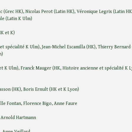
c (Grec HK), Nicolas Perot (Latin HK), Véronique Legrix (Latin H
le (Latin K Ulm)
HK et K)
et spécialité K Ulm), Jean-Michel Escamilla (HK), Thierry Bernard
n)
t K Ulm), Franck Mauger (HK, Histoire ancienne et spécialité K 
sson (HK), Boris Ernult (HK et K Lyon)
lle Fontan, Florence Bigo, Anne Faure
, Arnold Hartmann
, Anne Veillard