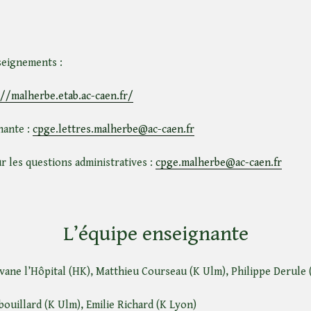
seignements :
://malherbe.etab.ac-caen.fr/
nante :
cpge.lettres.malherbe@ac-caen.fr
ur les questions administratives :
cpge.malherbe@ac-caen.fr
L’équipe enseignante
rvane l’Hôpital (HK), Matthieu Courseau (K Ulm), Philippe Derule 
ouillard (K Ulm), Emilie Richard (K Lyon)