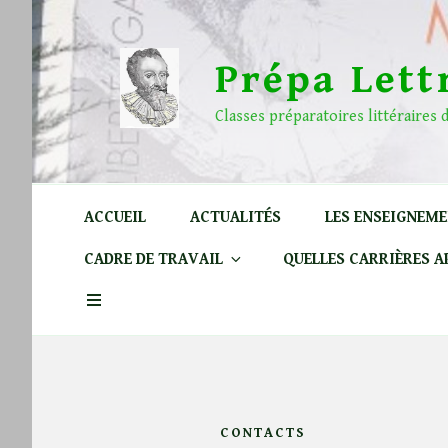
Aller
au
contenu
Prépa Lett
principal
Classes préparatoires littéraires
ACCUEIL
ACTUALITÉS
LES ENSEIGNEM
CADRE DE TRAVAIL
QUELLES CARRIÈRES 
CONTACTS