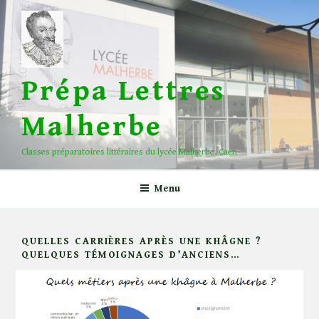
Aller
au
contenu
principal
Prépa Lettres
Malherbe
Classes préparatoires littéraires du lycée Malherbe, Caen
Menu
QUELLES CARRIÈRES APRÈS UNE KHÂGNE ?
QUELQUES TÉMOIGNAGES D’ANCIENS…